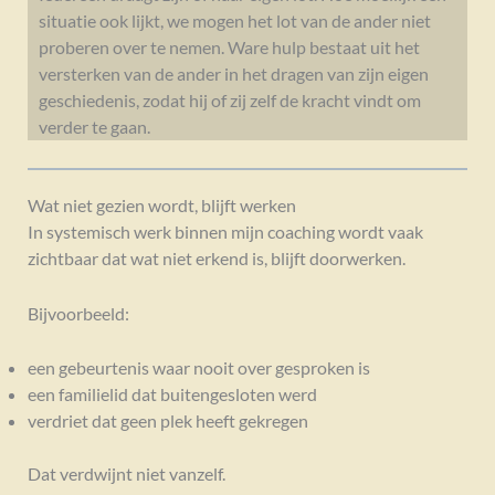
situatie ook lijkt, we mogen het lot van de ander niet
proberen over te nemen. Ware hulp bestaat uit het
versterken van de ander in het dragen van zijn eigen
geschiedenis, zodat hij of zij zelf de kracht vindt om
verder te gaan.
Wat niet gezien wordt, blijft werken
In systemisch werk binnen mijn coaching wordt vaak
zichtbaar dat wat niet erkend is, blijft doorwerken.
Bijvoorbeeld:
een gebeurtenis waar nooit over gesproken is
een familielid dat buitengesloten werd
verdriet dat geen plek heeft gekregen
Dat verdwijnt niet vanzelf.