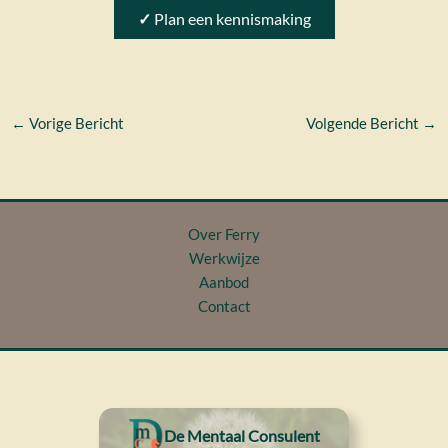
✓
Plan een kennismaking
←
Vorige Bericht
Volgende Bericht
→
Over Ferry
Werkwijze
Aanbod
Contact
De Mentaal Consulent