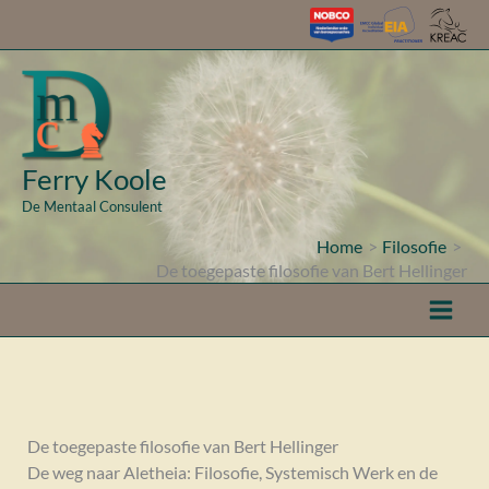
Ga
naar
de
inhoud
Ferry Koole
De Mentaal Consulent
Home
Filosofie
De toegepaste filosofie van Bert Hellinger
De toegepaste filosofie van Bert Hellinger
De weg naar Aletheia: Filosofie, Systemisch Werk en de