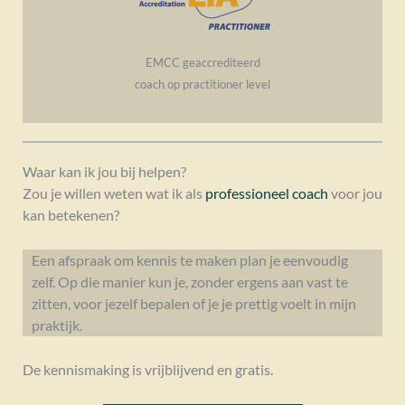
EMCC geaccrediteerd
coach op practitioner level
Waar kan ik jou bij helpen?
Zou je willen weten wat ik als
professioneel coach
voor jou
kan betekenen?
Een afspraak om kennis te maken plan je eenvoudig
zelf. Op die manier kun je, zonder ergens aan vast te
zitten, voor jezelf bepalen of je je prettig voelt in mijn
praktijk.
De kennismaking is vrijblijvend en gratis.