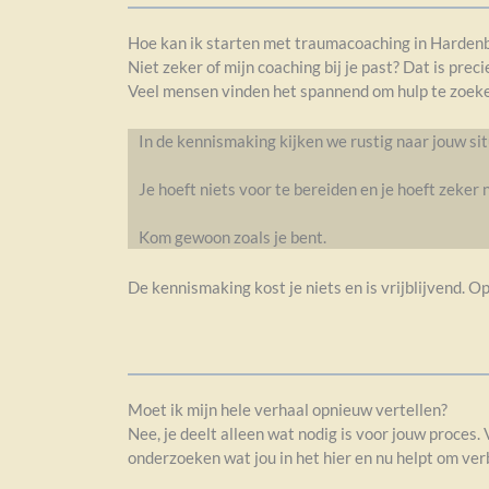
Hoe kan ik starten met traumacoaching in Harden
Niet zeker of mijn coaching bij je past? Dat is pre
Veel mensen vinden het spannend om hulp te zoeken
In de kennismaking kijken we rustig naar jouw si
Je hoeft niets voor te bereiden en je hoeft zeker n
Kom gewoon zoals je bent.
De kennismaking kost je niets en is vrijblijvend. Op
Moet ik mijn hele verhaal opnieuw vertellen?
Nee, je deelt alleen wat nodig is voor jouw proces
onderzoeken wat jou in het hier en nu helpt om ver