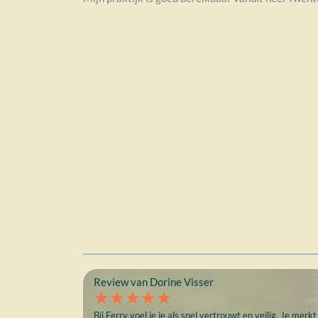
Review van Dorine Visser
★★★★★
Bij Ferry voel je je als snel vertrouwt en veilig. Je me