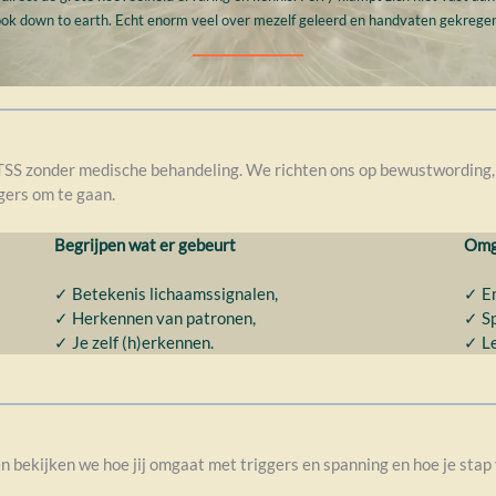
ijd ook down to earth. Echt enorm veel over mezelf geleerd en handvaten gekrege
SS zonder medische behandeling. We richten ons op bewustwording, 
gers om te gaan.
Begrijpen wat er gebeurt
Omga
✓ Betekenis lichaamssignalen,
✓ Em
✓ Herkennen van patronen,
✓ Sp
✓ Je zelf (h)erkennen.
✓ Le
 bekijken we hoe jij omgaat met triggers en spanning en hoe je stap v