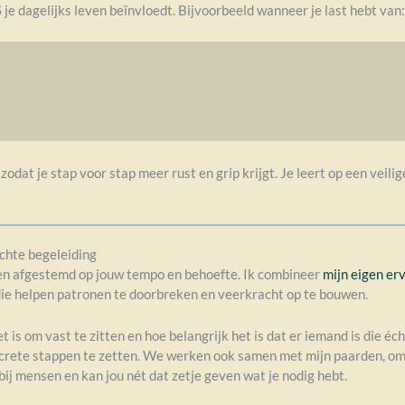
e dagelijks leven beïnvloedt. Bijvoorbeeld wanneer je last hebt van:
dat je stap voor stap meer rust en grip krijgt. Je leert op een veil
chte begeleiding
t en afgestemd op jouw tempo en behoefte. Ik combineer
mijn eigen er
die helpen patronen te doorbreken en veerkracht op te bouwen.
is om vast te zitten en hoe belangrijk het is dat er iemand is die écht
concrete stappen te zetten. We werken ook samen met mijn paarden, omd
ij mensen en kan jou nét dat zetje geven wat je nodig hebt.