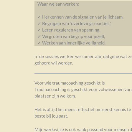
Waar we aan werken:
✓ Herkennen van de signalen van je lichaam,
✓ Begrijpen van “overlevingsreacties”,
✓ Leren reguleren van spanning,
✓ Vergroten van begrip voor jezelf,
✓ Werken aan innerlijke veiligheid.
In de sessies werken we samen aan datgene wat zich
gehoord wil worden.
Voor wie traumacoaching geschikt is
Traumacoaching is geschikt voor volwassenen vana
plaatsen zijn welkom.
Het is altijd het meest effectief om eerst kennis 
beste bij jou past.
Mijn werkwijze is ook vaak passend voor mensen d