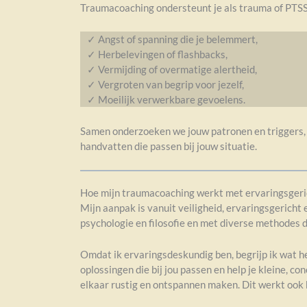
Traumacoaching ondersteunt je als trauma of PTSS j
✓ Angst of spanning die je belemmert,
✓ Herbelevingen of flashbacks,
✓ Vermijding of overmatige alertheid,
✓ Vergroten van begrip voor jezelf,
✓ Moeilijk verwerkbare gevoelens.
Samen onderzoeken we jouw patronen en triggers, zo
handvatten die passen bij jouw situatie.
Hoe mijn traumacoaching werkt met ervaringsgeri
Mijn aanpak is vanuit veiligheid, ervaringsgerich
psychologie en filosofie en met diverse methodes 
Omdat ik ervaringsdeskundig ben, begrijp ik wat het 
oplossingen die bij jou passen en help je kleine, 
elkaar rustig en ontspannen maken. Dit werkt ook b