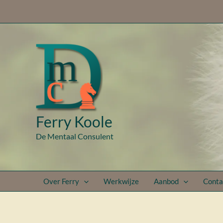
Ga
naar
de
inhoud
Ferry Koole
De Mentaal Consulent
Over Ferry
Werkwijze
Aanbod
Conta