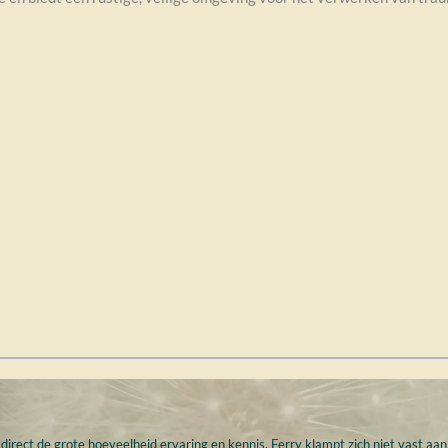
rkt direct de grote hoeveelheid ervaring en kennis. Ferry klampt zich niet vast 