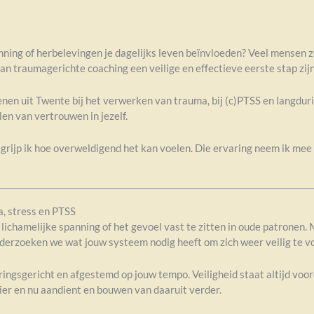
nning of herbelevingen je dagelijks leven beïnvloeden? Veel mensen 
an traumagerichte coaching een veilige en effectieve eerste stap zijn
enen uit Twente bij het verwerken van trauma, bij (c)PTSS en langduri
len van vertrouwen in jezelf.
rijp ik hoe overweldigend het kan voelen. Die ervaring neem ik mee in
, stress en PTSS
 lichamelijke spanning of het gevoel vast te zitten in oude patronen. 
derzoeken we wat jouw systeem nodig heeft om zich weer veilig te v
ngsgericht en afgestemd op jouw tempo. Veiligheid staat altijd voor
ier en nu aandient en bouwen van daaruit verder.